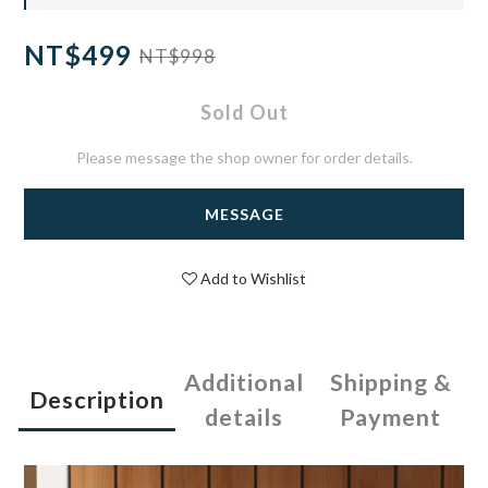
NT$499
NT$998
Sold Out
Please message the shop owner for order details.
MESSAGE
Add to Wishlist
Additional
Shipping &
Description
details
Payment