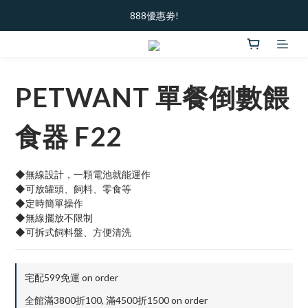
加入新會員  ｜ 領100元購物金
888優惠劵!
加入新會員  ｜ 領100元購物金
PETWANT 單餐倒數餵
食器 F22
◆無線設計，一顆電池就能運作
◆可放罐頭、飼料、零食等
◆定時簡單操作
◆無線擺放不限制
◆可拆式飼料盤、方便清洗
宅配599免運 on order
全館滿3800折100, 滿4500折1500 on order