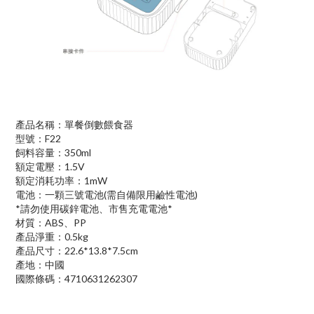
產品名稱：單餐倒數餵食器
型號：F22
飼料容量：350ml
額定電壓：1.5V
額定消耗功率：1mW
電池：一顆三號電池(需自備限用鹼性電池)
*請勿使用碳鋅電池、市售充電電池*
材質：ABS、PP
產品淨重：0.5kg
產品尺寸：22.6*13.8*7.5cm
產地：中國
國際條碼：4710631262307