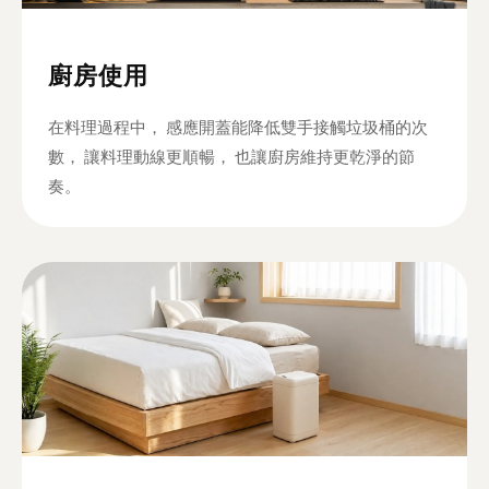
廚房使用
在料理過程中， 感應開蓋能降低雙手接觸垃圾桶的次
數， 讓料理動線更順暢， 也讓廚房維持更乾淨的節
奏。