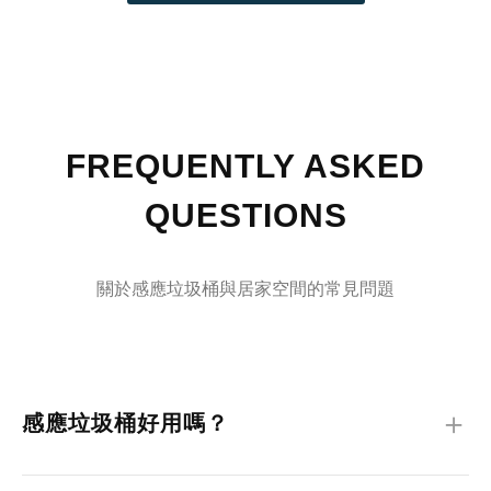
置在：廚房客廳餐桌旁房間入口這些位置大多屬於高頻視覺區域。
也因此， 即使空間整理乾淨， 只要垃圾桶外型過於突兀， 整體視覺
仍然容易顯得凌亂。尤其：厚重塑膠感顏色過深比例不協調開蓋結
構外露都會增加空間中的視覺干擾。現代居家開始重視「低存在感
設計」近年來， 越來越多人開始追求更簡潔、舒適的生活空間。從
家具、燈光到家電， 大家開始重視：視覺一致性空間比例色彩平衡
FREQUENTLY ASKED
動線流暢垃圾桶也逐漸不再只是功能性用品， 而是空間設計的一部
分。低存在感設計， 並不是讓產品沒有特色， 而是讓它能自然融入
QUESTIONS
空間， 降低生活中的視覺雜訊。感應式設計正在改變生活體驗 除了
外型， 垃圾桶的使用方式也正在改變。感應式垃圾桶能減少手動開
蓋的次數， 尤其在料理、丟廚餘或雙手忙碌時， 能讓動線更加自
關於感應垃圾桶與居家空間的常見問題
然。同時也能降低接觸髒污與異味的不適感。 ELPHECO 的空間觀
點ELPHECO 認為， 真正好的居家用品， 不該只是功能性的工具。
而應該成為空間的一部分。從外型比例、感應式體驗到低存在感設
計， 我們希望讓垃圾桶不再破壞空間感， 而是自然融入生活之中。
＋
看的見生活美感， 看不見生活雜訊。 延伸閱讀→ LOOK ELPHECO
感應垃圾桶好用嗎？
｜探索更多空間觀點 → 小坪數垃圾桶怎麼選？ → 感應垃圾桶值得買
嗎？
感應垃圾桶透過紅外線自動開蓋， 可避免手部接觸垃圾桶表