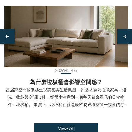
2026-05-06
為什麼垃圾桶會影響空間感？
當居家空間越來越重視美感與生活氛圍， 許多人開始在意家具、燈
光、收納與空間比例， 卻很少注意到一個每天都會看見的日常物
件：垃圾桶。 事實上，垃圾桶往往是最容易破壞空間一致性的存
在。尤其在現代居家中， 當空間越來越簡潔， 傳統垃圾桶突兀的塑
膠感與厚重外型， 很容易讓整體空間看起來凌亂、壓迫，甚至降低
生活質感。垃圾桶為什麼特別容易影響空間感？垃圾桶通常會被放
View All