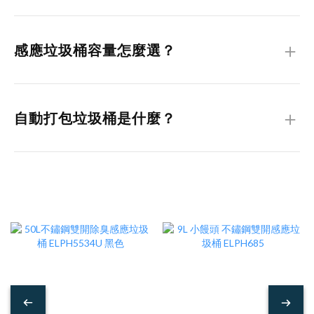
部分高階感應垃圾桶具備除臭或臭氧殺菌功能， 可降低異味與
細菌滋生問題， 相較傳統垃圾桶能提供更好的居家環境體驗。
＋
感應垃圾桶容量怎麼選？
10L適合廁所或房間， 20L適合單人或小家庭， 30L以上則較
適合廚房使用， 能減少倒垃圾頻率並提升便利性。
＋
自動打包垃圾桶是什麼？
自動打包垃圾桶可在垃圾滿時自動封口打包， 您不需手動綁
袋， 能降低接觸垃圾的機會， 是近年熱門的智慧垃圾桶功能
之一。