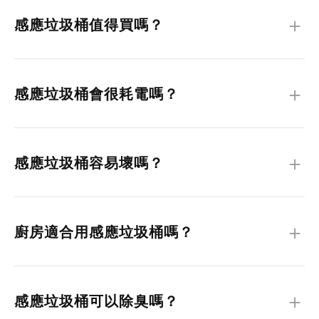
面， 提升居家衛生。 特別在料理、丟廚餘或處理尿布時， 能
＋
感應垃圾桶值得買嗎？
有效減少細菌沾染與異味接觸。
如果你重視居家清潔、氣味控制與生活便利性， 感應垃圾桶是
值得投資的家電之一。 它不只是方便， 更能降低接觸垃圾時
＋
感應垃圾桶會很耗電嗎？
的衛生風險。
大多數感應垃圾桶採用低功耗設計， 只有在感應到動作時才啟
動， 因此日常耗電量非常低， 不會明顯增加電費負擔。
＋
感應垃圾桶容易壞嗎？
目前感應垃圾桶技術已相當成熟， 正常使用下穩定性高。 建
議選擇有保固與品牌支援的產品， 可有效降低後續維修風險。
＋
廚房適合用感應垃圾桶嗎？
非常適合。 廚房是垃圾產生最多且最容易有異味的空間， 感
應垃圾桶可減少開蓋接觸， 讓料理與清潔流程更加順暢。
＋
感應垃圾桶可以除臭嗎？