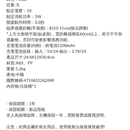
容量:7L
額定電壓：5V
額定消耗功率：1W
開蓋動作時間：0.3秒
臨界感應距離(手感應)：約10-15cm(無法調整)
*上方大面積平面(如桌面)，需距離感應區60cm以上，前方不可有
遮蔽物，否則可能會影響感應功能。
充電電池容量(內附)：鋰電池1200mAh
充電電池規格：輸入：5V/2A 輸出：3.7V/1A
產品尺寸:24.4X13X30.4cm
材質:ABS、PP
重量:1.2kg
產地:中國
國際條碼:4710631262048
內容物:垃圾桶*1
- 保固期限：1年
- 保固範圍：新品瑕疵
非人為損壞故障，主機保固一年，需附發票或購買證明。
注意：此商品屬於衛生用品，使用後無法做退換貨處理!