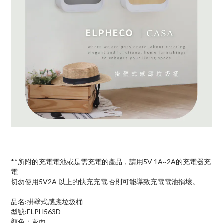
**所附的充電電池或是需充電的產品，請用5V 1A~2A的充電器充
電
切勿使用5V2A 以上的快充充電,否則可能導致充電電池損壞。
品名:掛壁式感應垃圾桶
型號:ELPH563D
顏色：灰面