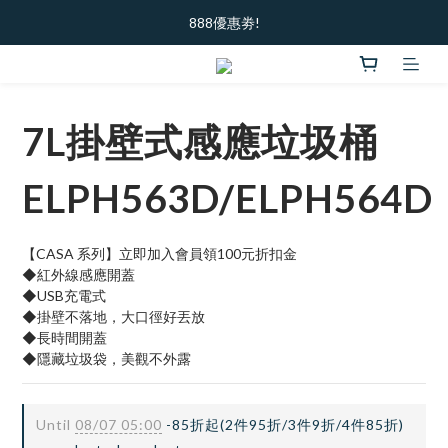
加入新會員  ｜ 領100元購物金
888優惠劵!
加入新會員  ｜ 領100元購物金
7L掛壁式感應垃圾桶
ELPH563D/ELPH564D
【CASA 系列】立即加入會員領100元折扣金
◆紅外線感應開蓋
◆USB充電式
◆掛壁不落地，大口徑好丟放
◆長時間開蓋
◆隱藏垃圾袋，美觀不外露
Until
08/07 05:00
-85折起(2件95折/3件9折/4件85折)