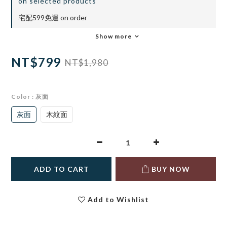
on selected products
宅配599免運 on order
Show more
NT$799
NT$1,980
Color
: 灰面
灰面
木紋面
ADD TO CART
BUY NOW
Add to Wishlist