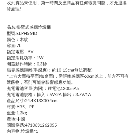
收到貨品未使用，第一時間反應商品有任何瑕疵問題，才允退換
貨處理!
品名:掛壁式感應垃圾桶
型號:ELPH564D
顏色：木紋
容量:7L
額定電壓：5V
額定消耗功率：1W
開蓋動作時間：0.3秒
臨界感應距離(手感應)：約10-15cm(無法調整)
*上方大面積平面(如桌面)，需距離感應區60cm以上，前方不可有
遮蔽物，否則可能會影響感應功能。
充電電池容量(內附)：鋰電池1200mAh
充電電池規格：輸入：5V/2A 輸出：3.7V/1A
產品尺寸:24.4X13X30.4cm
材質:ABS、PP
重量:1.2kg
產地:中國
國際條碼:4710631262055
內容物:垃圾桶*1