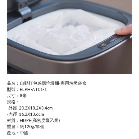
品名：自動打包感應垃圾桶-專用垃圾袋盒
型號：ELPH-AT01-1
尺寸：8米
規格：
-外徑_20.2X18.2X3.4cm
-內徑_16.2X13.6cm
材質：HDPE(高密度聚乙烯)
重量：約120g/單個
產地：中國