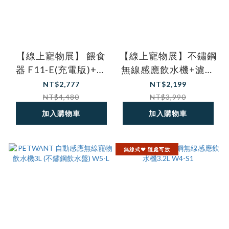
【線上寵物展】 餵食
【線上寵物展】不鏽鋼
器 F11-E(充電版)+不
無線感應飲水機+濾心
鏽鋼飲水機W4-S1 組
一年份 W4-S1
NT$2,777
NT$2,199
合優惠 PETWANT派
PETWANT
NT$4,480
NT$3,990
旺
加入購物車
加入購物車
無線式❤️ 隨處可放