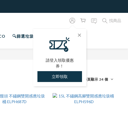
找商品
CO
🔍篩選垃圾桶
專屬會員
請登入領取優惠
券！
立即領取
商品排序
每頁顯示 24 個