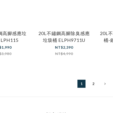
鏽鋼高腳感應垃
20L不鏽鋼高腳除臭感應
20L
LPH115
垃圾桶 ELPH9711U
桶-銀
$1,990
NT$2,390
$3,980
NT$4,990
1
2