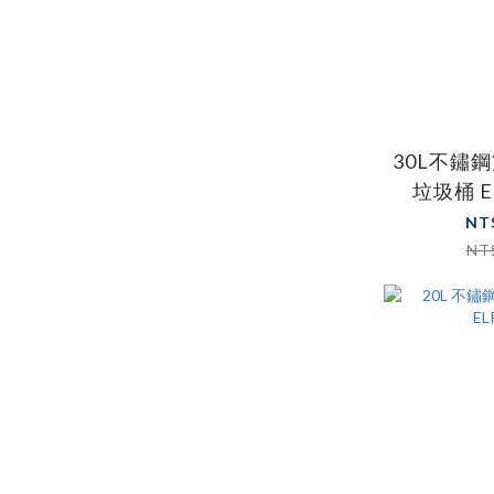
30L不鏽
垃圾桶 E
NT
NT