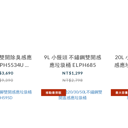
鋼雙開除臭感應
9L 小饅頭 不鏽鋼雙開感
20L
PH5534U 黑
應垃圾桶 ELPH685
感應垃
色
$3,690
NT$1,299
$9,390
NT$2,798
移動最滑順
最大容量