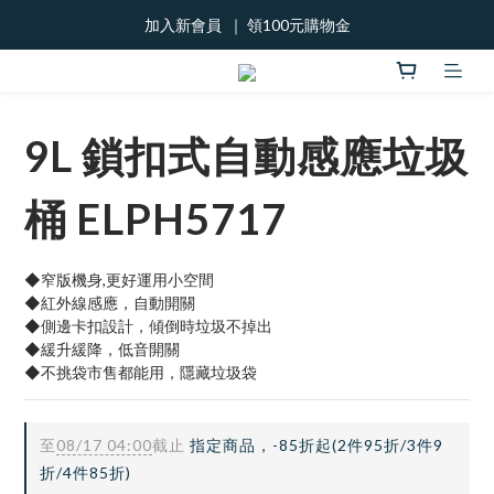
加入新會員  ｜ 領100元購物金
加入新會員  ｜ 領100元購物金
888優惠劵!
加入新會員  ｜ 領100元購物金
9L 鎖扣式自動感應垃圾
桶 ELPH5717
◆窄版機身,更好運用小空間
◆紅外線感應，自動開關
◆側邊卡扣設計，傾倒時垃圾不掉出
◆緩升緩降，低音開關
◆不挑袋市售都能用，隱藏垃圾袋
至
08/17 04:00
截止
指定商品，-85折起(2件95折/3件9
折/4件85折)