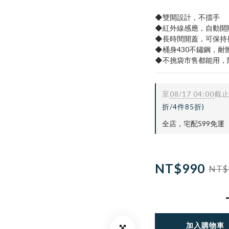
◆雙開設計，不擋手
◆紅外線感應，自動開
◆長時間開蓋，可保持
◆桶身430不鏽鋼，耐
◆不挑袋市售都能用，
至
08/17 04:00
截
折/4件85折)
全店，宅配599免運
NT$990
NT$
加入購物車