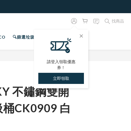
找商品
CO
🔍篩選垃圾桶
專屬會員
立即購買
請登入領取優惠
券！
立即領取
NKY 不鏽鋼雙開
桶CK0909 白