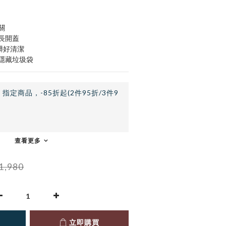
關
長開蓋
髒好清潔
隱藏垃圾袋
止
指定商品，-85折起(2件95折/3件9
查看更多
1,980
立即購買