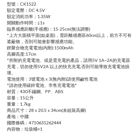
型號：CK1522
額定電壓：DC 4.5V
額定消耗功率：1.35W
開關動作時間：≦1s
臨界感應距離(手感應)：15-25cm(無法調整)
*上方大面積平面(如桌面)，需距離感應區60cm以上，前方不可有
遮蔽物，否則可能會影響感應功能。
鋰聚合物充電電池(內附):1500mAh
高腳高度:17cm
*所附的充電電池、或是需充電的產品，請用5V 1A~2A的充電器
充電，切勿使用5V2A 以上的快充充電,否則可能導致充電電池損
壞。
電池使用：3號電池ｘ3(無內附)請使用鹼性電池
*請勿使用碳鋅電池、市售充電電池*
材質：430不鏽鋼、PP、ABS
容量：15公升
重量：1.7kg
商品尺寸：28ｘ20.5ｘ34cm(未組裝高腳)
產地：中國
國際條碼：4710631262444
內容物：垃圾桶×1