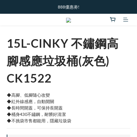
加入新會員  ｜ 領100元購物金
888優惠劵!
加入新會員  ｜ 領100元購物金
15L-CINKY 不鏽鋼高
腳感應垃圾桶(灰色)
CK1522
◆高腳、低腳隨心改變
◆紅外線感應，自動開關
◆長時間開蓋，可保持長開蓋
◆桶身430不鏽鋼，耐髒好清潔
◆不挑袋市售都能用，隱藏垃圾袋