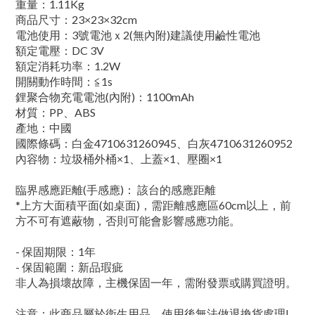
重量：1.11Kg
商品尺寸：23×23×32cm
電池使用：3號電池ｘ2(無內附)建議使用鹼性電池
額定電壓：DC 3V
額定消耗功率：1.2W
開關動作時間：≦1s
鋰聚合物充電電池(內附)：1100mAh
材質：PP、ABS
產地：中國
國際條碼：白金4710631260945、白灰4710631260952
內容物：垃圾桶外桶×1、上蓋×1、壓圈×1
臨界感應距離(手感應)： 該台的感應距離
*上方大面積平面(如桌面)，需距離感應區60cm以上，前
方不可有遮蔽物，否則可能會影響感應功能。
- 保固期限：1年
- 保固範圍：新品瑕疵
非人為損壞故障，主機保固一年，需附發票或購買證明。
注意：此商品屬於衛生用品，使用後無法做退換貨處理!