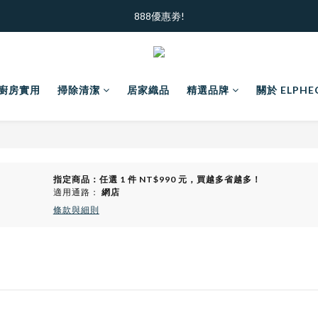
加入新會員  ｜ 領100元購物金
888優惠劵!
加入新會員  ｜ 領100元購物金
廚房實用
掃除清潔
居家織品
精選品牌
關於 ELPHE
指定商品：任選 1 件 NT$990 元，買越多省越多！
適用通路：
網店
條款與細則