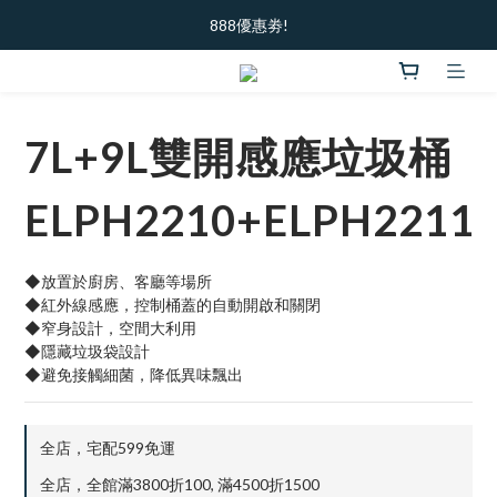
加入新會員  ｜ 領100元購物金
888優惠劵!
加入新會員  ｜ 領100元購物金
7L+9L雙開感應垃圾桶
ELPH2210+ELPH2211
◆放置於廚房、客廳等場所
◆紅外線感應，控制桶蓋的自動開啟和關閉
◆窄身設計，空間大利用
◆隱藏垃圾袋設計
◆避免接觸細菌，降低異味飄出
全店，宅配599免運
全店，全館滿3800折100, 滿4500折1500