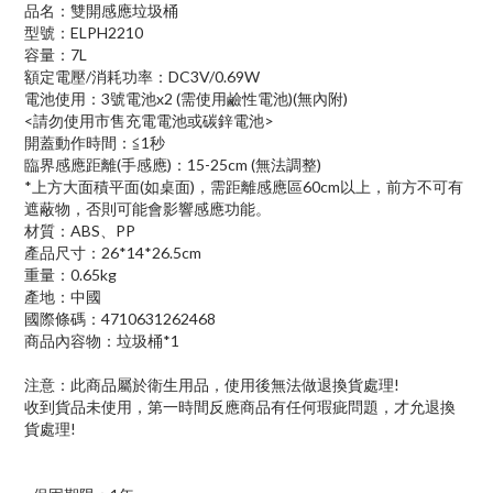
品名：雙開感應垃圾桶
型號：ELPH2210
容量：7L
額定電壓/消耗功率：DC3V/0.69W
電池使用：3號電池x2 (需使用鹼性電池)(無內附)
<請勿使用市售充電電池或碳鋅電池>
開蓋動作時間：≦1秒
臨界感應距離(手感應)：15-25cm (無法調整)
*上方大面積平面(如桌面)，需距離感應區60cm以上，前方不可有
遮蔽物，否則可能會影響感應功能。
材質：ABS、PP
產品尺寸：26*14*26.5cm
重量：0.65kg
產地：中國
國際條碼：4710631262468
商品內容物：垃圾桶*1
注意：此商品屬於衛生用品，使用後無法做退換貨處理!
收到貨品未使用，第一時間反應商品有任何瑕疵問題，才允退換
貨處理!