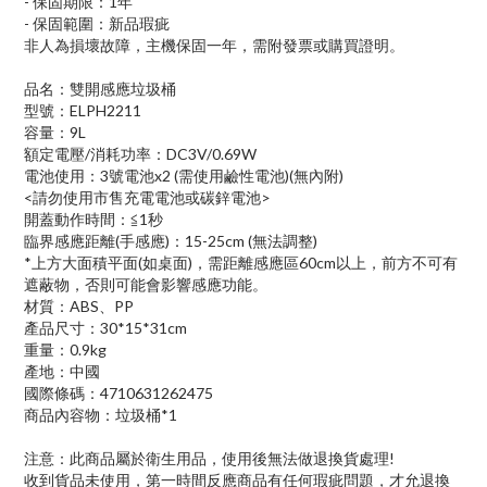
- 保固期限：1年
- 保固範圍：新品瑕疵
非人為損壞故障，主機保固一年，需附發票或購買證明。
品名：雙開感應垃圾桶
型號：ELPH2211
容量：9L
額定電壓/消耗功率：DC3V/0.69W
電池使用：3號電池x2 (需使用鹼性電池)(無內附)
<請勿使用市售充電電池或碳鋅電池>
開蓋動作時間：≦1秒
臨界感應距離(手感應)：15-25cm (無法調整)
*上方大面積平面(如桌面)，需距離感應區60cm以上，前方不可有
遮蔽物，否則可能會影響感應功能。
材質：ABS、PP
產品尺寸：30*15*31cm
重量：0.9kg
產地：中國
國際條碼：4710631262475
商品內容物：垃圾桶*1
注意：此商品屬於衛生用品，使用後無法做退換貨處理!
收到貨品未使用，第一時間反應商品有任何瑕疵問題，才允退換