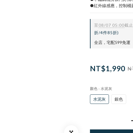
●紅外線感應，控制桶
至
08/07 05:00
截
折/4件85折)
全店，宅配599免運
NT$1,990
N
顏色
: 水泥灰
水泥灰
銀色