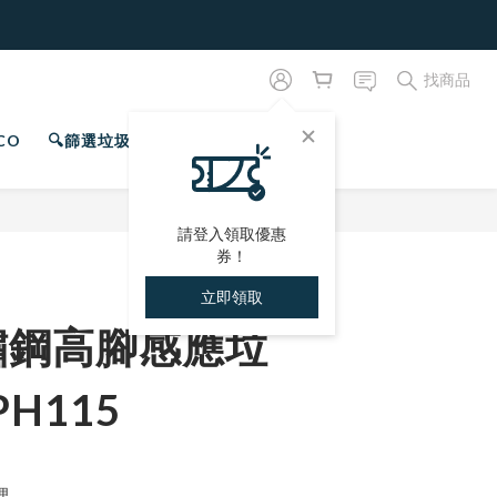
找商品
CO
🔍篩選垃圾桶
專屬會員
立即購買
請登入領取優惠
券！
立即領取
不鏽鋼高腳感應垃
PH115
理