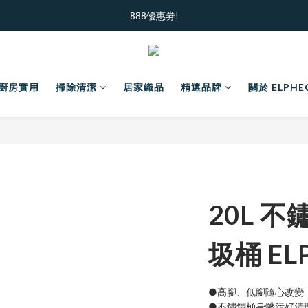
加入新會員  ｜ 領100元購物金
888優惠劵!
加入新會員  ｜ 領100元購物金
廚房實用
掃除清潔
居家織品
精選品牌
關於 ELPHE
20L 
圾桶 EL
●高腳、低腳隨心改變
●不鏽鋼桶身髒污好清