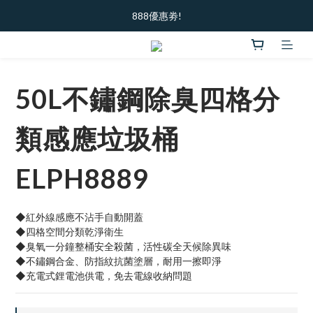
加入新會員  ｜ 領100元購物金
888優惠劵!
加入新會員  ｜ 領100元購物金
50L不鏽鋼除臭四格分
類感應垃圾桶
ELPH8889
◆紅外線感應不沾手自動開蓋
◆四格空間分類乾淨衛生
◆臭氧一分鐘整桶安全殺菌，活性碳全天候除異味
◆不鏽鋼合金、防指紋抗菌塗層，耐用一擦即淨
◆充電式鋰電池供電，免去電線收納問題