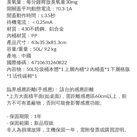
臭氧量：每分鐘釋放臭氧量30mg
開關蓋平均動態電流：?0.3-1A
開蓋動作時間：≦3.5秒
待機電流：＜0.25mA
材質：430不銹鋼、鋁合金
內桶材質：PP
產品尺寸：43x35.3x81.3cm
容量/重量：50L/ 9.2 kg
產地：中國
國際條碼：4710631260822
內容物：50L垃圾桶本體*1 上層內桶*2 內桶蓋*1 下層格版
*1 活性碳棉*1
臨界感應距離(手感應)： 該台的感應距離
*上方大面積平面(如桌面)，需距離感應區60cm以上，前
方不可有遮蔽物，否則可能會影響感應功能。
- 保固期限：1年
- 保固範圍：新品瑕疵
非人為損壞故障，主機保固一年，需附發票或購買證明。